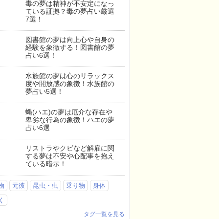
毒の夢は精神が不安定になっ
ている証拠？毒の夢占い厳選
7選！
図書館の夢は向上心や自身の
経験を象徴する！図書館の夢
占い6選！
水族館の夢は心のリラックス
度や開放感の象徴！水族館の
夢占い5選！
蝿(ハエ)の夢は厄介な存在や
卑劣な行為の象徴！ハエの夢
占い6選
リストラやクビなど解雇に関
する夢は不安や心配事を抱え
ている暗示！
物
元彼
昆虫・虫
乗り物
身体
く
タグ一覧を見る