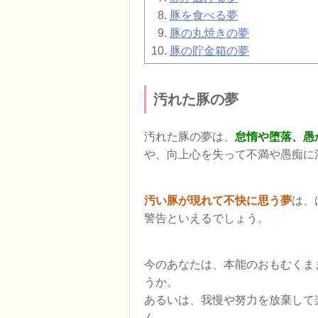
豚を食べる夢
豚の丸焼きの夢
豚の貯金箱の夢
汚れた豚の夢
汚れた豚の夢は、
怠惰や堕落、愚
や、向上心を失って不満や愚痴に
汚い豚が現れて不快に思う夢
は、
警告といえるでしょう。
今のあなたは、本能のおもむくま
うか。
あるいは、我慢や努力を放棄して
ん。