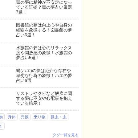
毒の夢は精神が不安定になっ
ている証拠？毒の夢占い厳選
7選！
図書館の夢は向上心や自身の
経験を象徴する！図書館の夢
占い6選！
水族館の夢は心のリラックス
度や開放感の象徴！水族館の
夢占い5選！
蝿(ハエ)の夢は厄介な存在や
卑劣な行為の象徴！ハエの夢
占い6選
リストラやクビなど解雇に関
する夢は不安や心配事を抱え
ている暗示！
物
身体
元彼
乗り物
昆虫・虫
く
タグ一覧を見る