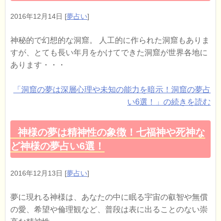
2016年12月14日
[
夢占い
]
神秘的で幻想的な洞窟。 人工的に作られた洞窟もありま
すが、とても長い年月をかけてできた洞窟が世界各地に
あります・・・
「洞窟の夢は深層心理や未知の能力を暗示！洞窟の夢占
い6選！」の続きを読む
神様の夢は精神性の象徴！七福神や死神な
ど神様の夢占い6選！
2016年12月13日
[
夢占い
]
夢に現れる神様は、あなたの中に眠る宇宙の叡智や無償
の愛、希望や倫理観など、普段は表に出ることのない崇