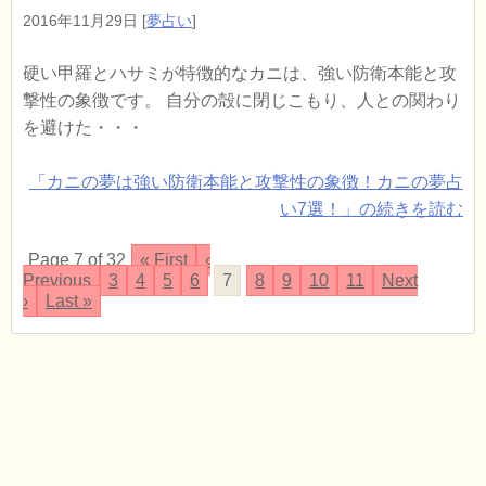
2016年11月29日
[
夢占い
]
硬い甲羅とハサミが特徴的なカニは、強い防衛本能と攻
撃性の象徴です。 自分の殻に閉じこもり、人との関わり
を避けた・・・
「カニの夢は強い防衛本能と攻撃性の象徴！カニの夢占
い7選！」の続きを読む
Page 7 of 32
« First
‹
Previous
3
4
5
6
7
8
9
10
11
Next
›
Last »